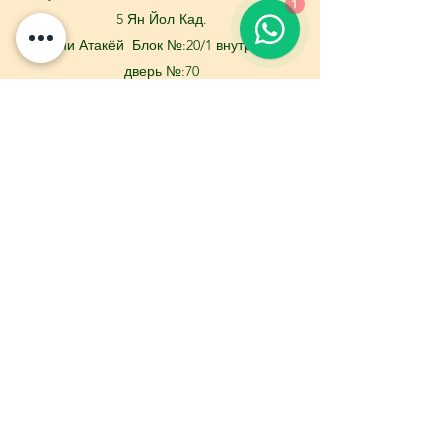
1
5 Ян Йол Кад.
Башни Атакёй Блок №:20/1 внутренняя
дверь №:70
Бакыркой / Стамбул
info@bukactekstil.com